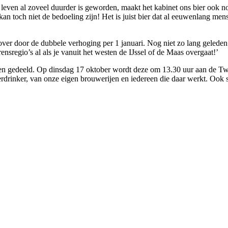
t leven al zoveel duurder is geworden, maakt het kabinet ons bier oo
kan toch niet de bedoeling zijn! Het is juist bier dat al eeuwenlang me
s over door de dubbele verhoging per 1 januari. Nog niet zo lang gelede
nsregio’s al als je vanuit het westen de IJssel of de Maas overgaat!’
en gedeeld. Op dinsdag 17 oktober wordt deze om 13.30 uur aan d
erdrinker, van onze eigen brouwerijen en iedereen die daar werkt. Ook s