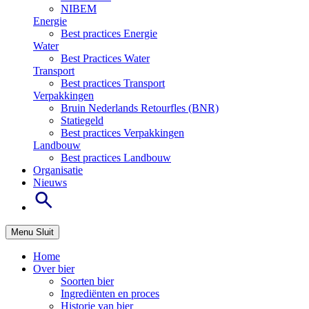
NIBEM
Energie
Best practices Energie
Water
Best Practices Water
Transport
Best practices Transport
Verpakkingen
Bruin Nederlands Retourfles (BNR)
Statiegeld
Best practices Verpakkingen
Landbouw
Best practices Landbouw
Organisatie
Nieuws
Menu
Sluit
Home
Over bier
Soorten bier
Ingrediënten en proces
Historie van bier