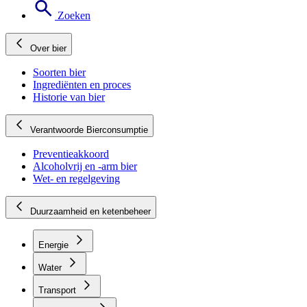
Zoeken
Over bier
Soorten bier
Ingrediënten en proces
Historie van bier
Verantwoorde Bierconsumptie
Preventieakkoord
Alcoholvrij en -arm bier
Wet- en regelgeving
Duurzaamheid en ketenbeheer
Energie
Water
Transport