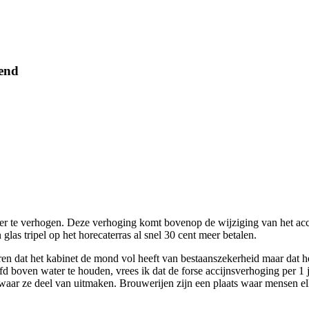
kend
bier te verhogen. Deze verhoging komt bovenop de wijziging van het ac
las tripel op het horecaterras al snel 30 cent meer betalen.
en dat het kabinet de mond vol heeft van bestaanszekerheid maar dat h
d boven water te houden, vrees ik dat de forse accijnsverhoging per 1
waar ze deel van uitmaken. Brouwerijen zijn een plaats waar mensen e