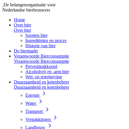
De belangenorganisatie voor
Nederlandse bierbrouwers
Home
Over bier
Over bier
Soorten bier
Ingrediënten en proces
Historie van bier
De biermarkt
Verantwoorde Bierconsumptie
Verantwoorde Bierconsumptie
Preventieakkoord
Alcoholvrij en -arm bier
Wet- en regelgeving
Duurzaamheid en ketenbeheer
Duurzaamheid en ketenbeheer
Energie
Water
Transport
Verpakkingen
Landbouw