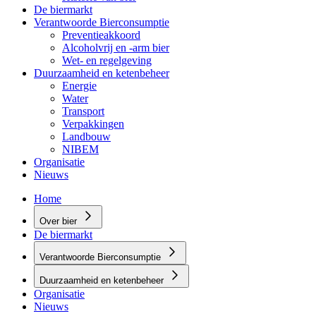
De biermarkt
Verantwoorde Bierconsumptie
Preventieakkoord
Alcoholvrij en -arm bier
Wet- en regelgeving
Duurzaamheid en ketenbeheer
Energie
Water
Transport
Verpakkingen
Landbouw
NIBEM
Organisatie
Nieuws
Home
Over bier
De biermarkt
Verantwoorde Bierconsumptie
Duurzaamheid en ketenbeheer
Organisatie
Nieuws